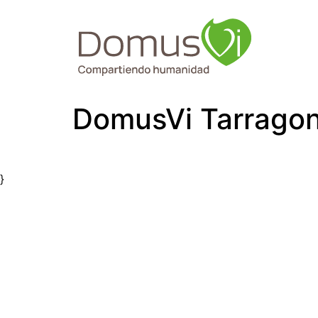
DomusVi Tarragon
}