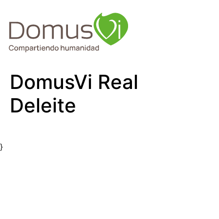
DomusVi Real
Deleite
}