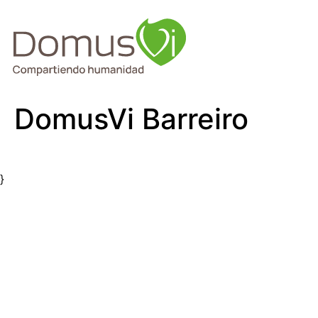
DomusVi Barreiro
}