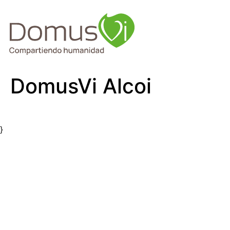
DomusVi Alcoi
}